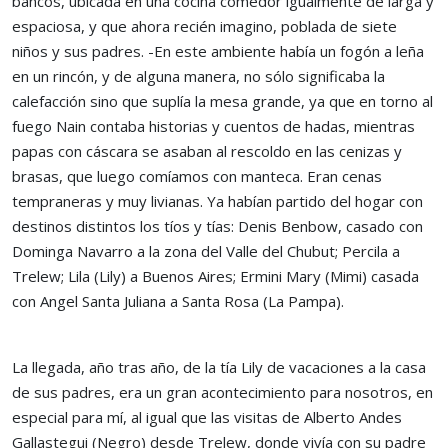
bancos, ubicada en una cocina comedor igualmente de larga y
espaciosa, y que ahora recién imagino, poblada de siete
niños y sus padres. -En este ambiente había un fogón a leña
en un rincón, y de alguna manera, no sólo significaba la
calefacción sino que suplía la mesa grande, ya que en torno al
fuego Nain contaba historias y cuentos de hadas, mientras
papas con cáscara se asaban al rescoldo en las cenizas y
brasas, que luego comíamos con manteca. Eran cenas
tempraneras y muy livianas. Ya habían partido del hogar con
destinos distintos los tíos y tías: Denis Benbow, casado con
Dominga Navarro a la zona del Valle del Chubut; Percila a
Trelew; Lila (Lily) a Buenos Aires; Ermini Mary (Mimi) casada
con Angel Santa Juliana a Santa Rosa (La Pampa).
La llegada, año tras año, de la tía Lily de vacaciones a la casa
de sus padres, era un gran acontecimiento para nosotros, en
especial para mí, al igual que las visitas de Alberto Andes
Gallastegui (Negro) desde Trelew, donde vivía con su padre