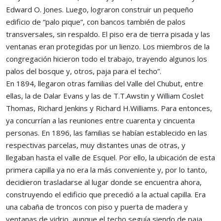
Edward O. Jones. Luego, lograron construir un pequeño
edificio de “palo pique”, con bancos también de palos
transversales, sin respaldo. El piso era de tierra pisada y las
ventanas eran protegidas por un lienzo. Los miembros de la
congregación hicieron todo el trabajo, trayendo algunos los
palos del bosque y, otros, paja para el techo”.
En 1894, llegaron otras familias del Valle del Chubut, entre
ellas, la de Dalar Evans y las de T.T.Awstin y William Coslet
Thomas, Richard Jenkins y Richard H.Williams. Para entonces,
ya concurrían a las reuniones entre cuarenta y cincuenta
personas. En 1896, las familias se habían establecido en las
respectivas parcelas, muy distantes unas de otras, y
llegaban hasta el valle de Esquel. Por ello, la ubicación de esta
primera capilla ya no era la más conveniente y, por lo tanto,
decidieron trasladarse al lugar donde se encuentra ahora,
construyendo el edificio que precedió a la actual capilla. Era
una cabaña de troncos con piso y puerta de madera y
ventanas de vidrio, aunque el techo seguía siendo de paja.