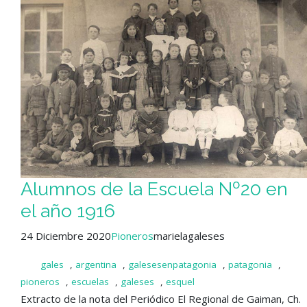
Alumnos de la Escuela Nº20 en
el año 1916
24 Diciembre 2020
Pioneros
marielagaleses
gales
,
argentina
,
galesesenpatagonia
,
patagonia
,
pioneros
,
escuelas
,
galeses
,
esquel
Extracto de la nota del Periódico El Regional de Gaiman, Ch.