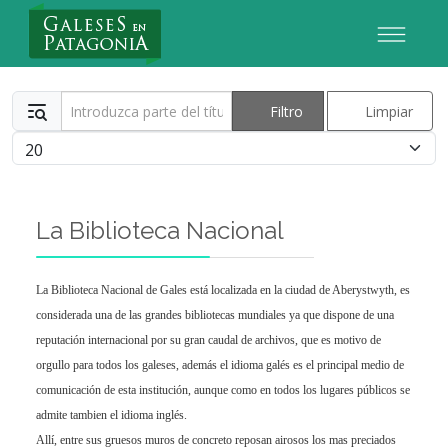
Nuevo Usuario
Introduzca parte del título
Filtro
Limpiar
Cantidad
La Biblioteca Nacional
La Biblioteca Nacional de Gales está localizada en la ciudad de Aberystwyth, es
considerada una de las grandes bibliotecas mundiales ya que dispone de una
reputación internacional por su gran caudal de archivos, que es motivo de
orgullo para todos los galeses, además el idioma galés es el principal medio de
comunicación de esta institución, aunque como en todos los lugares públicos se
admite tambien el idioma inglés.
Allí, entre sus gruesos muros de concreto reposan airosos los mas preciados