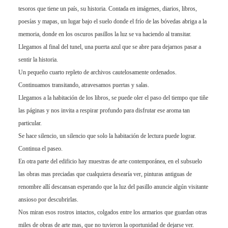
tesoros que tiene un país, su historia. Contada en imágenes, diarios, libros,
poesías y mapas, un lugar bajo el suelo donde el frío de las bóvedas abriga a la
memoria, donde en los oscuros pasillos la luz se va haciendo al transitar.
Llegamos al final del tunel, una puerta azul que se abre para dejarnos pasar a
sentir la historia.
Un pequeño cuarto repleto de archivos cautelosamente ordenados.
Continuamos transitando, atravesamos puertas y salas.
Llegamos a la habitación de los libros, se puede oler el paso del tiempo que tiñe
las páginas y nos invita a respirar profundo para disfrutar ese aroma tan
particular.
Se hace silencio, un silencio que solo la habitación de lectura puede lograr.
Continua el paseo.
En otra parte del edificio hay muestras de arte contemporánea, en el subsuelo
las obras mas preciadas que cualquiera desearía ver, pinturas antiguas de
renombre allí descansan esperando que la luz del pasillo anuncie algún visitante
ansioso por descubrirlas.
Nos miran esos rostros intactos, colgados entre los armarios que guardan otras
miles de obras de arte mas, que no tuvieron la oportunidad de dejarse ver.