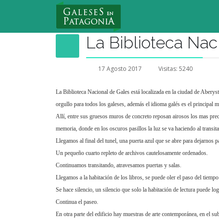
Nuevo Usuario
La Biblioteca Nac
17 Agosto 2017
Visitas: 5240
La Biblioteca Nacional de Gales está localizada en la ciudad de Aberys
orgullo para todos los galeses, además el idioma galés es el principal
Allí, entre sus gruesos muros de concreto reposan airosos los mas preci
memoria, donde en los oscuros pasillos la luz se va haciendo al transita
Llegamos al final del tunel, una puerta azul que se abre para dejarnos pas
Un pequeño cuarto repleto de archivos cautelosamente ordenados.
Continuamos transitando, atravesamos puertas y salas.
Llegamos a la habitación de los libros, se puede oler el paso del tiempo
Se hace silencio, un silencio que solo la habitación de lectura puede log
Continua el paseo.
En otra parte del edificio hay muestras de arte contemporánea, en el su