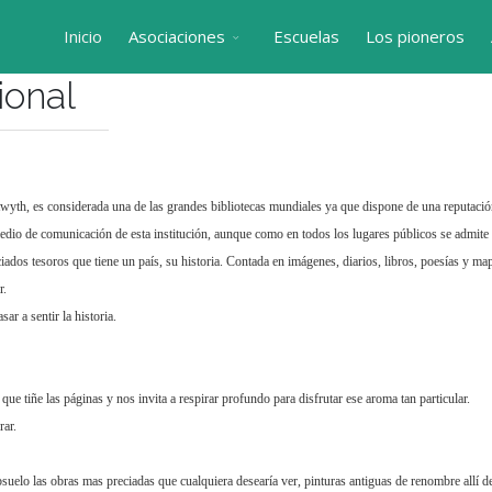
Inicio
Asociaciones
Escuelas
Los pioneros
ional
twyth, es considerada una de las grandes bibliotecas mundiales ya que dispone de una reputació
 medio de comunicación de esta institución, aunque como en todos los lugares públicos se admite 
ados tesoros que tiene un país, su historia. Contada en imágenes, diarios, libros, poesías y mapa
r.
ar a sentir la historia.
 que tiñe las páginas y nos invita a respirar profundo para disfrutar ese aroma tan particular.
rar.
bsuelo las obras mas preciadas que cualquiera desearía ver, pinturas antiguas de renombre allí d