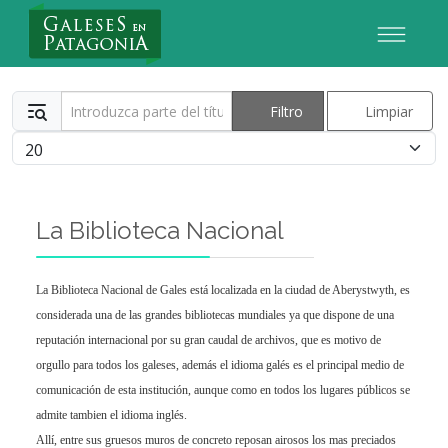
Nuevo Usuario
Introduzca parte del título
Filtro
Limpiar
Cantidad
La Biblioteca Nacional
La Biblioteca Nacional de Gales está localizada en la ciudad de Aberystwyth, es
considerada una de las grandes bibliotecas mundiales ya que dispone de una
reputación internacional por su gran caudal de archivos, que es motivo de
orgullo para todos los galeses, además el idioma galés es el principal medio de
comunicación de esta institución, aunque como en todos los lugares públicos se
admite tambien el idioma inglés.
Allí, entre sus gruesos muros de concreto reposan airosos los mas preciados