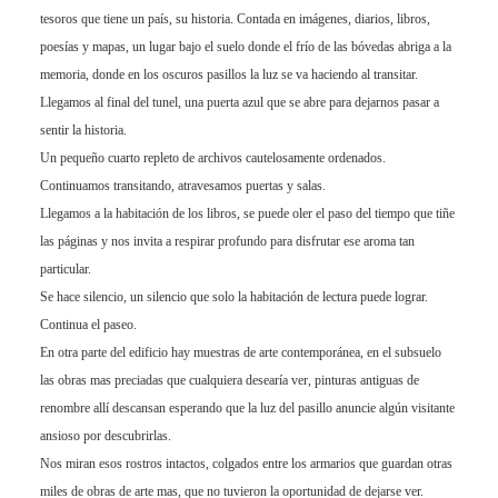
tesoros que tiene un país, su historia. Contada en imágenes, diarios, libros,
poesías y mapas, un lugar bajo el suelo donde el frío de las bóvedas abriga a la
memoria, donde en los oscuros pasillos la luz se va haciendo al transitar.
Llegamos al final del tunel, una puerta azul que se abre para dejarnos pasar a
sentir la historia.
Un pequeño cuarto repleto de archivos cautelosamente ordenados.
Continuamos transitando, atravesamos puertas y salas.
Llegamos a la habitación de los libros, se puede oler el paso del tiempo que tiñe
las páginas y nos invita a respirar profundo para disfrutar ese aroma tan
particular.
Se hace silencio, un silencio que solo la habitación de lectura puede lograr.
Continua el paseo.
En otra parte del edificio hay muestras de arte contemporánea, en el subsuelo
las obras mas preciadas que cualquiera desearía ver, pinturas antiguas de
renombre allí descansan esperando que la luz del pasillo anuncie algún visitante
ansioso por descubrirlas.
Nos miran esos rostros intactos, colgados entre los armarios que guardan otras
miles de obras de arte mas, que no tuvieron la oportunidad de dejarse ver.