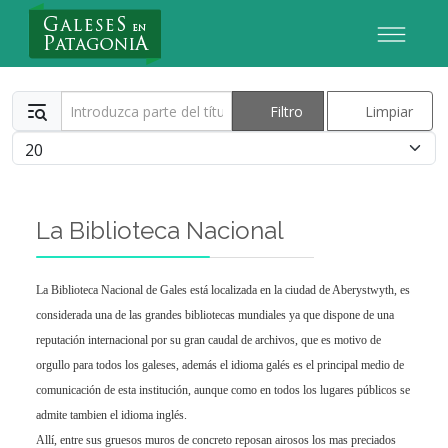
Nuevo Usuario
Introduzca parte del título
Filtro
Limpiar
Cantidad
La Biblioteca Nacional
La Biblioteca Nacional de Gales está localizada en la ciudad de Aberystwyth, es
considerada una de las grandes bibliotecas mundiales ya que dispone de una
reputación internacional por su gran caudal de archivos, que es motivo de
orgullo para todos los galeses, además el idioma galés es el principal medio de
comunicación de esta institución, aunque como en todos los lugares públicos se
admite tambien el idioma inglés.
Allí, entre sus gruesos muros de concreto reposan airosos los mas preciados