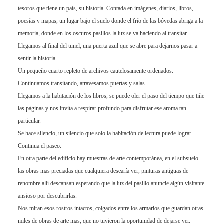
tesoros que tiene un país, su historia. Contada en imágenes, diarios, libros,
poesías y mapas, un lugar bajo el suelo donde el frío de las bóvedas abriga a la
memoria, donde en los oscuros pasillos la luz se va haciendo al transitar.
Llegamos al final del tunel, una puerta azul que se abre para dejarnos pasar a
sentir la historia.
Un pequeño cuarto repleto de archivos cautelosamente ordenados.
Continuamos transitando, atravesamos puertas y salas.
Llegamos a la habitación de los libros, se puede oler el paso del tiempo que tiñe
las páginas y nos invita a respirar profundo para disfrutar ese aroma tan
particular.
Se hace silencio, un silencio que solo la habitación de lectura puede lograr.
Continua el paseo.
En otra parte del edificio hay muestras de arte contemporánea, en el subsuelo
las obras mas preciadas que cualquiera desearía ver, pinturas antiguas de
renombre allí descansan esperando que la luz del pasillo anuncie algún visitante
ansioso por descubrirlas.
Nos miran esos rostros intactos, colgados entre los armarios que guardan otras
miles de obras de arte mas, que no tuvieron la oportunidad de dejarse ver.